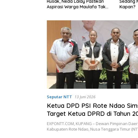
 Neda Lalay Pastikan
Sedang Mencekam, Sampai
si Warga Maulafa Tak
Kapan?
ti di Forum Reses
Seputar NTT
13 Juni 2026
Ketua DPD PSI Rote Ndao Sim
Target Ketua DPRD di Tahun 2
EXPONTT.COM, KUPANG – Dewan Pimpinan Daera
Kabupaten Rote Ndao, Nusa Tenggara Timur (NT