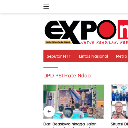
Langsung
ke
konten
Seputar NTT
Lintas Nasional
Metro
DPD PSI Rote Ndao
easiswa hingga Jalan
Situasi Di Koperasi Swasti Sari
Zo