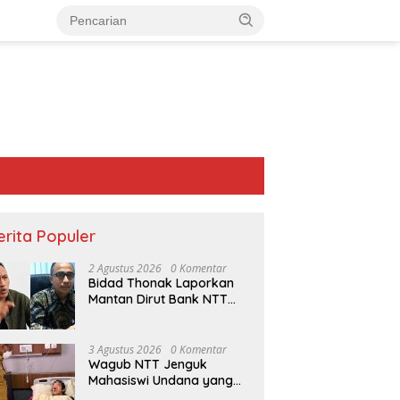
erita Populer
2 Agustus 2026
0 Komentar
Bidad Thonak Laporkan
Mantan Dirut Bank NTT
Izack Rihi ke Polisi
3 Agustus 2026
0 Komentar
Wagub NTT Jenguk
Mahasiswi Undana yang
PT Flobamor Ambil Alih Hotel
Pria di TTU Ditemukan Gantung
Depresi Skripsi Ditolak