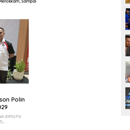
Perjuangan Jabir Marola Tak
Sekadar Janji
son Polin
029
h (DPD) PSI
T),…