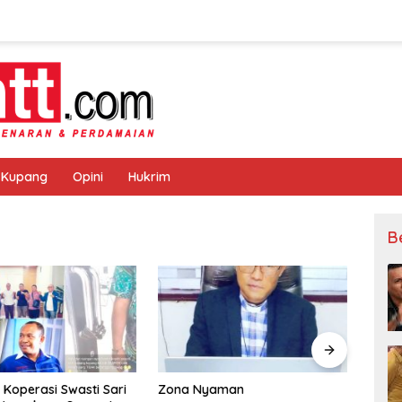
 Kupang
Opini
Hukrim
B
na Nyaman
Warga Airnona Akui