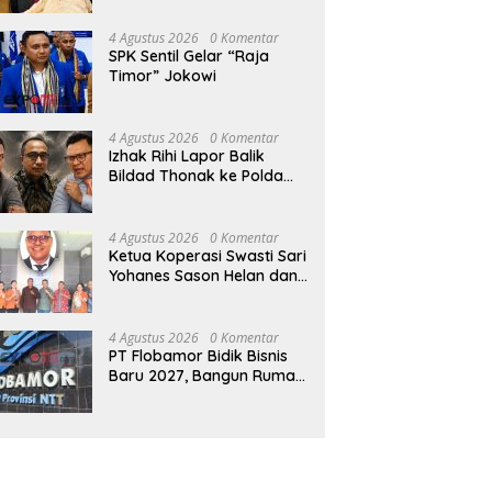
Sasando, Pengelola Lama
Diri Usai Bertengkar dengan
Ujian 12 Kali
Merugi 6 Tahun Tanpa
Istri
4 Agustus 2026
0 Komentar
Kontribusi ke Pemprov NTT
SPK Sentil Gelar “Raja
Timor” Jokowi
4 Agustus 2026
0 Komentar
Izhak Rihi Lapor Balik
Bildad Thonak ke Polda
NTT
4 Agustus 2026
0 Komentar
Ketua Koperasi Swasti Sari
Yohanes Sason Helan dan
Para Wakil Ketua dan
Bendahara Bertemu GM
Koperasi Swasti Sari Dan
4 Agustus 2026
0 Komentar
Semua Karyawan Yang
PT Flobamor Bidik Bisnis
Menyambut Sukacita
Baru 2027, Bangun Rumah
Potong Ayam hingga
Pabrik Pakan Ternak