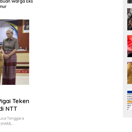
buan Warga Eks
Kini P
ur
KUR BR
Pigai Teken
di NTT
usa Tenggara
a (HAM)…