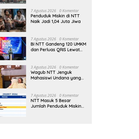
unya 9 Pekerja Berkat
KKJ NTT-AJI Kupang Kritik
den
Jambore Nasional di
I
Pemberitaan Kasus Bildad
Pom
Jakarta
7 Agustus 2026
0 Komentar
Thonak
Ke
Penduduk Miskin di NTT
Naik Jadi 1,04 Juta Jiwa
7 Agustus 2026
0 Komentar
BI NTT Gandeng 120 UMKM
dan Perluas QRIS Lewat
Garuda Sakti Cross Border
Fest 2026
3 Agustus 2026
0 Komentar
Wagub NTT Jenguk
Mahasiswi Undana yang
Depresi Skripsi Ditolak
Ujian 12 Kali
7 Agustus 2026
0 Komentar
NTT Masuk 5 Besar
Jumlah Penduduk Miskin
Terbanyak se-Indonesia