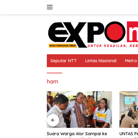
Langsung
ke
konten
Seputar NTT
Lintas Nasional
Metro
ham
iji Kecil
Suara Warga Alor Sampai ke
UNTAS Pe