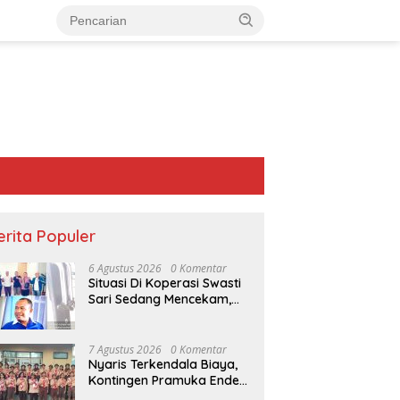
erita Populer
6 Agustus 2026
0 Komentar
Situasi Di Koperasi Swasti
Sari Sedang Mencekam,
Sampai Kapan?
7 Agustus 2026
0 Komentar
Nyaris Terkendala Biaya,
Kontingen Pramuka Ende
dari Batu Kubur, Henos
“Stop Pembodohan Publik!”
Men
Akhirnya Berangkat ke