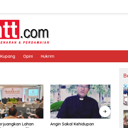
 Kupang
Opini
Hukrim
B
rjuangkan Lahan
Angin Sakal Kehidupan
Mulai 