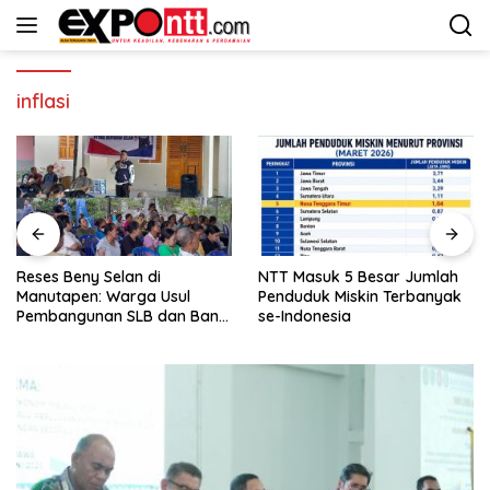
Langsung
ke
konten
inflasi
Reses Beny Selan di
NTT Masuk 5 Besar Jumlah
Manutapen: Warga Usul
Penduduk Miskin Terbanyak
Pembangunan SLB dan Bank
se-Indonesia
Sampah di Kecamatan Alak