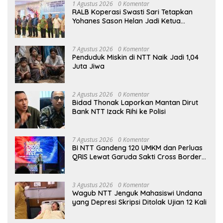
1 Agustus 2026
0 Komentar
RALB Koperasi Swasti Sari Tetapkan
Yohanes Sason Helan Jadi Ketua
Pengurus
7 Agustus 2026
0 Komentar
Penduduk Miskin di NTT Naik Jadi 1,04
Juta Jiwa
2 Agustus 2026
0 Komentar
Bidad Thonak Laporkan Mantan Dirut
Bank NTT Izack Rihi ke Polisi
7 Agustus 2026
0 Komentar
BI NTT Gandeng 120 UMKM dan Perluas
QRIS Lewat Garuda Sakti Cross Border
Fest 2026
3 Agustus 2026
0 Komentar
Wagub NTT Jenguk Mahasiswi Undana
yang Depresi Skripsi Ditolak Ujian 12 Kali