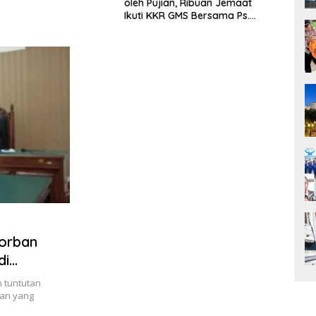
oleh Pujian, Ribuan Jemaat
Philip Mantofa di Kota K
Ikuti KKR GMS Bersama Ps.
Diserbu Ribuan Warga
Philip Mantofa
Korban
di
 tuntutan
an yang