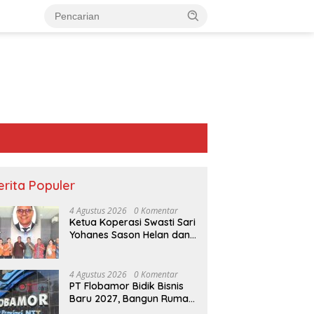
erita Populer
4 Agustus 2026
0 Komentar
Ketua Koperasi Swasti Sari
Yohanes Sason Helan dan
Para Wakil Ketua dan
Bendahara Bertemu GM
Koperasi Swasti Sari Dan
4 Agustus 2026
0 Komentar
Semua Karyawan Yang
PT Flobamor Bidik Bisnis
Menyambut Sukacita
Baru 2027, Bangun Rumah
.
Pertamina Dukung Jamda
Reses Beny Selan di
Potong Ayam hingga