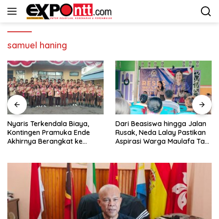
Langsung
ke
konten
samuel haning
Nyaris Terkendala Biaya,
Dari Beasiswa hingga Jalan
Kontingen Pramuka Ende
Rusak, Neda Lalay Pastikan
Akhirnya Berangkat ke
Aspirasi Warga Maulafa Tak
Jambore Nasional di
Berhenti di Forum Reses
Jakarta