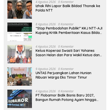
4 Agustus 2026
0 Komentar
Izhak Rihi Lapor Balik Bildad Thonak ke
Polda NTT
8 Agustus 2026
0 Komentar
“Stop Pembodohan Publik!” KKJ NTT-AJI
Kupang Kritik Pemberitaan Kasus Bildad
Thonak
4 Agustus 2026
0 Komentar
Ketua Koperasi Swasti Sari Yohanes
Sason Helan dan Para Wakil Ketua dan
Bendahara Bertemu GM Koperasi Swasti
Sari Dan Semua Karyawan Yang
Menyambut Sukacita
9 Agustus 2026
0 Komentar
UNTAS Perjuangkan Lahan Hunian
Ribuan Warga Eks Timor Timur
4 Agustus 2026
0 Komentar
PT Flobamor Bidik Bisnis Baru 2027,
Bangun Rumah Potong Ayam hingga
Pabrik Pakan Ternak