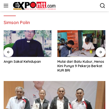
Langsung
ke
konten
Simson Polin
Angin Sakal Kehidupan
Mulai dari Batu Kubur, Henos
Kini Punya 9 Pekerja Berkat
KUR BRI