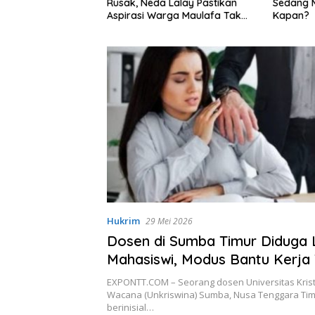
 Neda Lalay Pastikan
Sedang Mencekam, Sampai
si Warga Maulafa Tak
Kapan?
ti di Forum Reses
Hukrim
29 Mei 2026
Dosen di Sumba Timur Diduga
Mahasiswi, Modus Bantu Kerja
EXPONTT.COM – Seorang dosen Universitas Kris
Wacana (Unkriswina) Sumba, Nusa Tenggara Tim
berinisial…