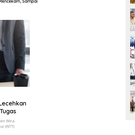
Perjuangan Jabir Marola Tak
Sekadar Janji
 Lecehkan
 Tugas
ten Wira
ur (NTT)