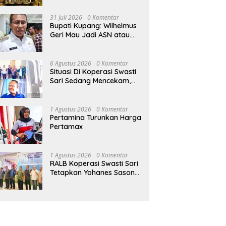
Sasando, Pengelola Lama
Diri Usai Bertengkar dengan
Tanpa Kontribusi ke
Merugi 6 Tahun Tanpa
Istri
Pemprov NTT
31 Juli 2026
0 Komentar
Kontribusi ke Pemprov NTT
Bupati Kupang: Wilhelmus
Geri Mau Jadi ASN atau
Ketua Koperasi Swasti
Sari?
6 Agustus 2026
0 Komentar
Situasi Di Koperasi Swasti
Sari Sedang Mencekam,
Sampai Kapan?
1 Agustus 2026
0 Komentar
Pertamina Turunkan Harga
Pertamax
1 Agustus 2026
0 Komentar
RALB Koperasi Swasti Sari
Tetapkan Yohanes Sason
Helan Jadi Ketua Pengurus