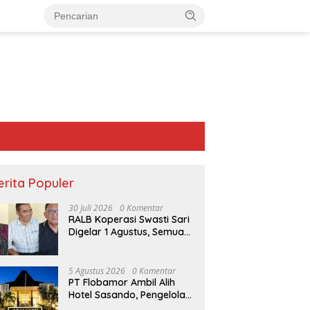
erita Populer
30 Juli 2026
0 Komentar
RALB Koperasi Swasti Sari
Digelar 1 Agustus, Semua
Anggota Diundang untuk
Hadir
5 Agustus 2026
0 Komentar
PT Flobamor Ambil Alih
Hotel Sasando, Pengelola
PT Flobamor Ambil Alih Hotel
Pria di TTU Ditemukan Gantung
Lama Merugi 6 Tahun