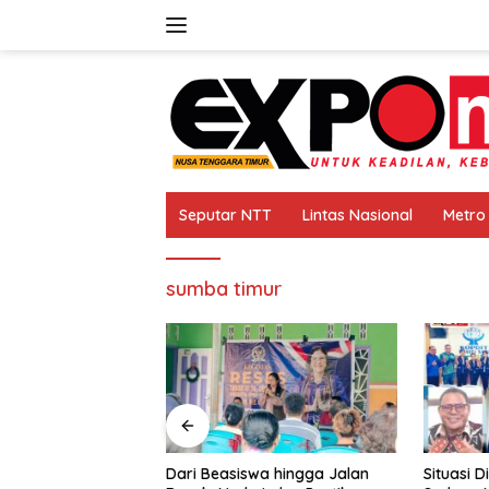
Langsung
ke
konten
Seputar NTT
Lintas Nasional
Metro
sumba timur
easiswa hingga Jalan
Situasi Di Koperasi Swasti Sari
Zo