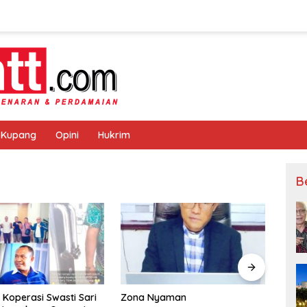
 Kupang
Opini
Hukrim
B
na Nyaman
Warga Airnona Akui