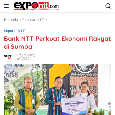
Langsung
ke
konten
Beranda
Seputar NTT
Seputar NTT
Bank NTT Perkuat Ekonomi Rakyat
di Sumba
Gorby Rumung
4 Juli 2026