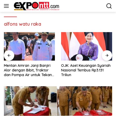
Langsung
ke
konten
alfons watu raka
Mentan Amran Janji Banjiri
OJK: Aset Keuangan Syariah
Alor dengan Bibit, Traktor
Nasional Tembus Rp3.131
dan Pompa Air untuk Tekan
Triliun
Kemiskinan