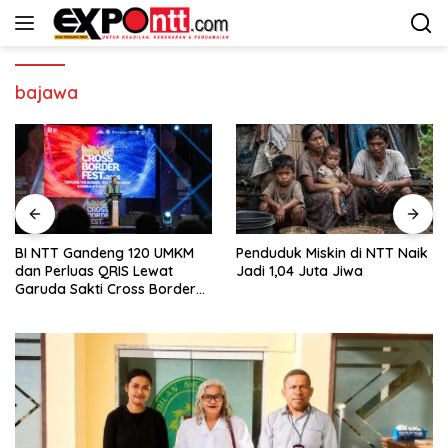
Langsung
ke
konten
bajawa
BI NTT Gandeng 120 UMKM
Penduduk Miskin di NTT Naik
dan Perluas QRIS Lewat
Jadi 1,04 Juta Jiwa
Garuda Sakti Cross Border
Fest 2026