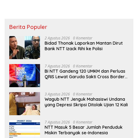
Berita Populer
2 Agustus 2026
0 Komentar
Bidad Thonak Laporkan Mantan Dirut
Bank NTT Izack Rihi ke Polisi
7 Agustus 2026
0 Komentar
BI NTT Gandeng 120 UMKM dan Perluas
QRIS Lewat Garuda Sakti Cross Border
Fest 2026
3 Agustus 2026
0 Komentar
Wagub NTT Jenguk Mahasiswi Undana
yang Depresi Skripsi Ditolak Ujian 12 Kali
7 Agustus 2026
0 Komentar
NTT Masuk 5 Besar Jumlah Penduduk
Miskin Terbanyak se-Indonesia