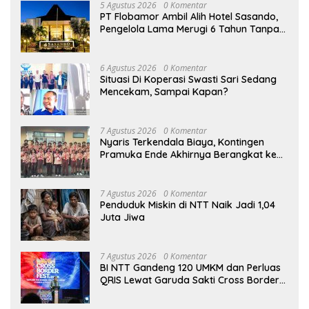
5 Agustus 2026
0 Komentar
PT Flobamor Ambil Alih Hotel Sasando,
Pengelola Lama Merugi 6 Tahun Tanpa
Kontribusi ke Pemprov NTT
6 Agustus 2026
0 Komentar
Situasi Di Koperasi Swasti Sari Sedang
Mencekam, Sampai Kapan?
7 Agustus 2026
0 Komentar
Nyaris Terkendala Biaya, Kontingen
Pramuka Ende Akhirnya Berangkat ke
Jambore Nasional di Jakarta
7 Agustus 2026
0 Komentar
Penduduk Miskin di NTT Naik Jadi 1,04
Juta Jiwa
7 Agustus 2026
0 Komentar
BI NTT Gandeng 120 UMKM dan Perluas
QRIS Lewat Garuda Sakti Cross Border
Fest 2026