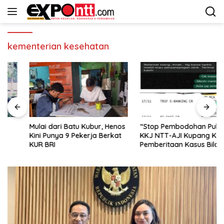
Langsung
ke
konten
kementerian kesehatan
Mulai dari Batu Kubur, Henos
“Stop Pembodohan Publik!”
Kini Punya 9 Pekerja Berkat
KKJ NTT-AJI Kupang Kritik
KUR BRI
Pemberitaan Kasus Bildad
Thonak