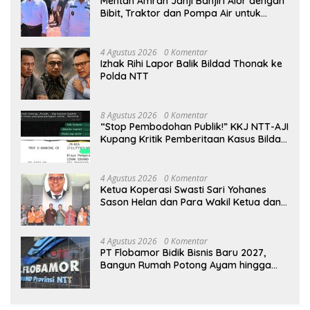
Mentan Amran Janji Banjiri Alor dengan
Bibit, Traktor dan Pompa Air untuk
Tekan Kemiskinan
4 Agustus 2026
0 Komentar
Izhak Rihi Lapor Balik Bildad Thonak ke
Polda NTT
8 Agustus 2026
0 Komentar
“Stop Pembodohan Publik!” KKJ NTT-AJI
Kupang Kritik Pemberitaan Kasus Bildad
Thonak
4 Agustus 2026
0 Komentar
Ketua Koperasi Swasti Sari Yohanes
Sason Helan dan Para Wakil Ketua dan
Bendahara Bertemu GM Koperasi Swasti
Sari Dan Semua Karyawan Yang
Menyambut Sukacita
4 Agustus 2026
0 Komentar
PT Flobamor Bidik Bisnis Baru 2027,
Bangun Rumah Potong Ayam hingga
Pabrik Pakan Ternak