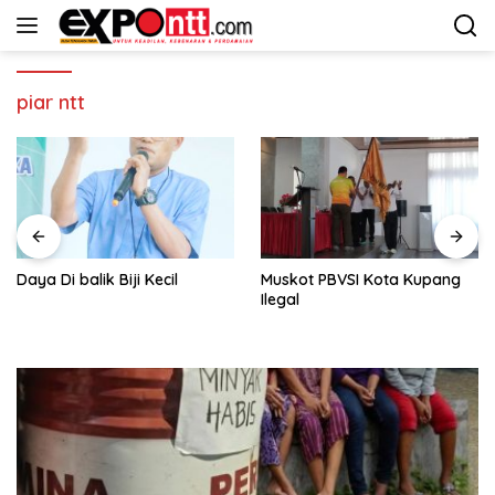
Langsung
ke
konten
piar ntt
Daya Di balik Biji Kecil
Muskot PBVSI Kota Kupang
Ilegal