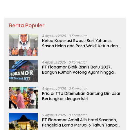
Berita Populer
4 Agustus 2026
0 Komentar
Ketua Koperasi Swasti Sari Yohanes
Sason Helan dan Para Wakil Ketua dan
Bendahara Bertemu GM Koperasi Swasti
Sari Dan Semua Karyawan Yang
Menyambut Sukacita
4 Agustus 2026
0 Komentar
PT Flobamor Bidik Bisnis Baru 2027,
Bangun Rumah Potong Ayam hingga
Pabrik Pakan Ternak
5 Agustus 2026
0 Komentar
Pria di TTU Ditemukan Gantung Diri Usai
Bertengkar dengan Istri
5 Agustus 2026
0 Komentar
PT Flobamor Ambil Alih Hotel Sasando,
Pengelola Lama Merugi 6 Tahun Tanpa