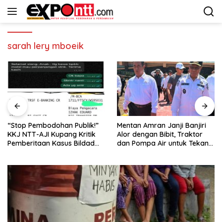
Langsung
ke
konten
sarah lery mboeik
“Stop Pembodohan Publik!”
Mentan Amran Janji Banjiri
KKJ NTT-AJI Kupang Kritik
Alor dengan Bibit, Traktor
Pemberitaan Kasus Bildad
dan Pompa Air untuk Tekan
Thonak
Kemiskinan