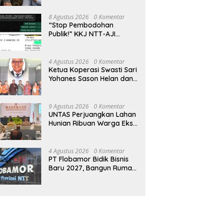
8 Agustus 2026
0 Komentar
“Stop Pembodohan
Publik!” KKJ NTT-AJI
Kupang Kritik Pemberitaan
Kasus Bildad Thonak
4 Agustus 2026
0 Komentar
Ketua Koperasi Swasti Sari
Yohanes Sason Helan dan
Para Wakil Ketua dan
Bendahara Bertemu GM
Koperasi Swasti Sari Dan
9 Agustus 2026
0 Komentar
Semua Karyawan Yang
UNTAS Perjuangkan Lahan
Menyambut Sukacita
Hunian Ribuan Warga Eks
Timor Timur
4 Agustus 2026
0 Komentar
PT Flobamor Bidik Bisnis
Baru 2027, Bangun Rumah
Potong Ayam hingga
Pabrik Pakan Ternak