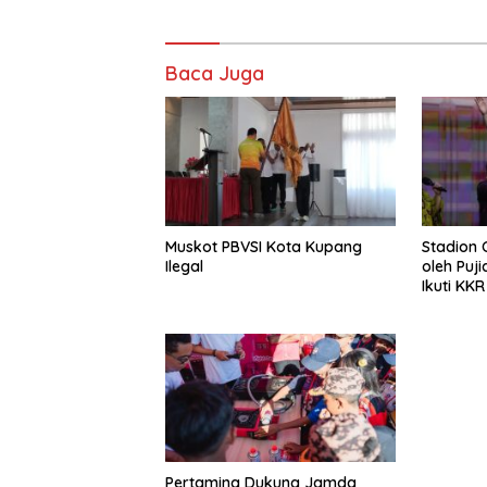
Baca Juga
Muskot PBVSI Kota Kupang
Stadion
Ilegal
oleh Puj
Ikuti KK
Philip M
Pertamina Dukung Jamda