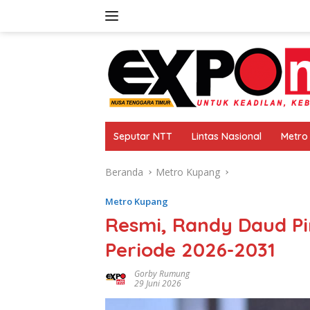
Langsung
ke
konten
Seputar NTT
Lintas Nasional
Metro
Beranda
Metro Kupang
Metro Kupang
Resmi, Randy Daud P
Periode 2026-2031
Gorby Rumung
29 Juni 2026