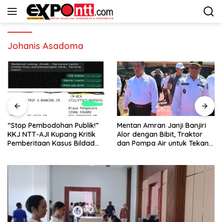
Langsung
ke
konten
Johanis Asadoma
“Stop Pembodohan Publik!”
Mentan Amran Janji Banjiri
KKJ NTT-AJI Kupang Kritik
Alor dengan Bibit, Traktor
Pemberitaan Kasus Bildad
dan Pompa Air untuk Tekan
Thonak
Kemiskinan