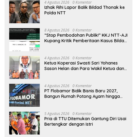
4 Agustus 2026
0 Komentar
Izhak Rihi Lapor Balik Bildad Thonak ke
Polda NTT
8 Agustus 2026
0 Komentar
“Stop Pembodohan Publik!” KKJ NTT-AJI
Kupang Kritik Pemberitaan Kasus Bildad
Thonak
4 Agustus 2026
0 Komentar
Ketua Koperasi Swasti Sari Yohanes
Sason Helan dan Para Wakil Ketua dan
Bendahara Bertemu GM Koperasi Swasti
Sari Dan Semua Karyawan Yang
Menyambut Sukacita
4 Agustus 2026
0 Komentar
PT Flobamor Bidik Bisnis Baru 2027,
Bangun Rumah Potong Ayam hingga
Pabrik Pakan Ternak
5 Agustus 2026
0 Komentar
Pria di TTU Ditemukan Gantung Diri Usai
Bertengkar dengan Istri