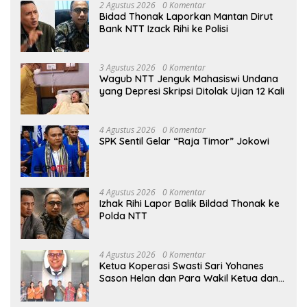
2 Agustus 2026
0 Komentar
Bidad Thonak Laporkan Mantan Dirut
Bank NTT Izack Rihi ke Polisi
3 Agustus 2026
0 Komentar
Wagub NTT Jenguk Mahasiswi Undana
yang Depresi Skripsi Ditolak Ujian 12 Kali
4 Agustus 2026
0 Komentar
SPK Sentil Gelar “Raja Timor” Jokowi
4 Agustus 2026
0 Komentar
Izhak Rihi Lapor Balik Bildad Thonak ke
Polda NTT
4 Agustus 2026
0 Komentar
Ketua Koperasi Swasti Sari Yohanes
Sason Helan dan Para Wakil Ketua dan
Bendahara Bertemu GM Koperasi Swasti
Sari Dan Semua Karyawan Yang