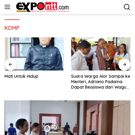
Langsung
ke
konten
KDMP
Mati Untuk Hidup
Suara Warga Alor Sampai ke
Menteri, Adriano Padama
Dapat Beasiswa dari Wagub
NTT