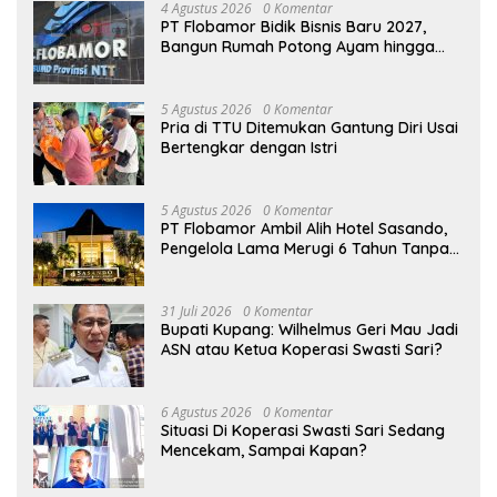
Menyambut Sukacita
4 Agustus 2026
0 Komentar
PT Flobamor Bidik Bisnis Baru 2027,
Bangun Rumah Potong Ayam hingga
Pabrik Pakan Ternak
5 Agustus 2026
0 Komentar
Pria di TTU Ditemukan Gantung Diri Usai
Bertengkar dengan Istri
5 Agustus 2026
0 Komentar
PT Flobamor Ambil Alih Hotel Sasando,
Pengelola Lama Merugi 6 Tahun Tanpa
Kontribusi ke Pemprov NTT
31 Juli 2026
0 Komentar
Bupati Kupang: Wilhelmus Geri Mau Jadi
ASN atau Ketua Koperasi Swasti Sari?
6 Agustus 2026
0 Komentar
Situasi Di Koperasi Swasti Sari Sedang
Mencekam, Sampai Kapan?