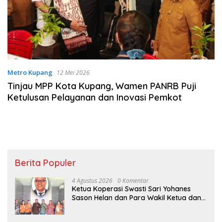
Metro Kupang
12 Mei 2026
Tinjau MPP Kota Kupang, Wamen PANRB Puji
Ketulusan Pelayanan dan Inovasi Pemkot
Berita Populer
4 Agustus 2026
0 Komentar
Ketua Koperasi Swasti Sari Yohanes
Sason Helan dan Para Wakil Ketua dan
Bendahara Bertemu GM Koperasi Swasti
Sari Dan Semua Karyawan Yang