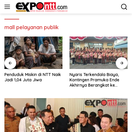
Langsung
ke
konten
mall pelayanan publik
Penduduk Miskin di NTT Naik
Nyaris Terkendala Biaya,
Jadi 1,04 Juta Jiwa
Kontingen Pramuka Ende
Akhirnya Berangkat ke
Jambore Nasional di
Jakarta