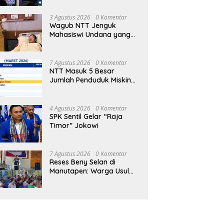
Fest 2026
3 Agustus 2026
0 Komentar
Wagub NTT Jenguk
Mahasiswi Undana yang
Depresi Skripsi Ditolak
Ujian 12 Kali
7 Agustus 2026
0 Komentar
NTT Masuk 5 Besar
Jumlah Penduduk Miskin
Terbanyak se-Indonesia
4 Agustus 2026
0 Komentar
SPK Sentil Gelar “Raja
Timor” Jokowi
7 Agustus 2026
0 Komentar
Reses Beny Selan di
Manutapen: Warga Usul
Pembangunan SLB dan
Bank Sampah di
Kecamatan Alak