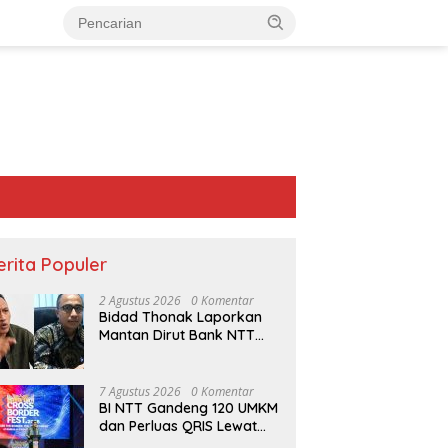
erita Populer
2 Agustus 2026
0 Komentar
Bidad Thonak Laporkan
Mantan Dirut Bank NTT
Izack Rihi ke Polisi
7 Agustus 2026
0 Komentar
BI NTT Gandeng 120 UMKM
dan Perluas QRIS Lewat
Garuda Sakti Cross Border