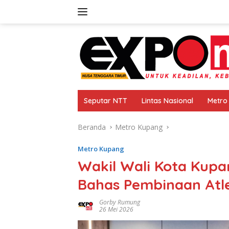
Langsung
ke
konten
Seputar NTT
Lintas Nasional
Metro
Beranda
Metro Kupang
Metro Kupang
Wakil Wali Kota Kup
Bahas Pembinaan Atl
Gorby Rumung
26 Mei 2026