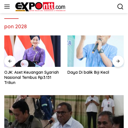
Langsung
ke
konten
pon 2028
Daya Di balik Biji Kecil
Muskot PBVSI Kota Kupang
Ilegal