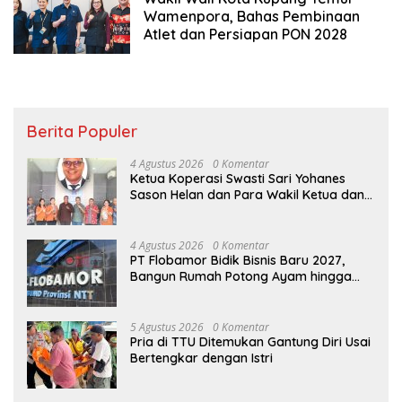
Wamenpora, Bahas Pembinaan
Atlet dan Persiapan PON 2028
Berita Populer
4 Agustus 2026
0 Komentar
Ketua Koperasi Swasti Sari Yohanes
Sason Helan dan Para Wakil Ketua dan
Bendahara Bertemu GM Koperasi Swasti
Sari Dan Semua Karyawan Yang
Menyambut Sukacita
4 Agustus 2026
0 Komentar
PT Flobamor Bidik Bisnis Baru 2027,
Bangun Rumah Potong Ayam hingga
Pabrik Pakan Ternak
5 Agustus 2026
0 Komentar
Pria di TTU Ditemukan Gantung Diri Usai
Bertengkar dengan Istri