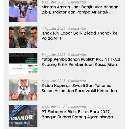
8 Agustus 2026
0 Komentar
Mentan Amran Janji Banjiri Alor dengan
Bibit, Traktor dan Pompa Air untuk
Tekan Kemiskinan
4 Agustus 2026
0 Komentar
Izhak Rihi Lapor Balik Bildad Thonak ke
Polda NTT
8 Agustus 2026
0 Komentar
“Stop Pembodohan Publik!” KKJ NTT-AJI
Kupang Kritik Pemberitaan Kasus Bildad
Thonak
4 Agustus 2026
0 Komentar
Ketua Koperasi Swasti Sari Yohanes
Sason Helan dan Para Wakil Ketua dan
Bendahara Bertemu GM Koperasi Swasti
Sari Dan Semua Karyawan Yang
Menyambut Sukacita
4 Agustus 2026
0 Komentar
PT Flobamor Bidik Bisnis Baru 2027,
Bangun Rumah Potong Ayam hingga
Pabrik Pakan Ternak