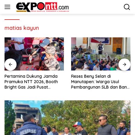
Langsung
ke
konten
matias kayun
Pertamina Dukung Jamda
Reses Beny Selan di
Pramuka NTT 2026, Booth
Manutapen: Warga Usul
Bright Gas Jadi Pusat
Pembangunan SLB dan Bank
Edukasi Energi Aman
Sampah di Kecamatan Alak