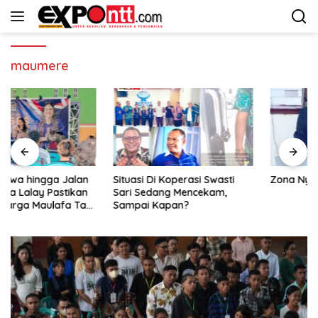
Langsung
ke
konten
maumere
Situasi Di Koperasi Swasti
Zona Nyaman
Sari Sedang Mencekam,
Sampai Kapan?