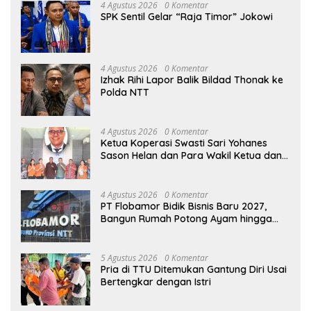
4 Agustus 2026
0 Komentar
SPK Sentil Gelar “Raja Timor” Jokowi
4 Agustus 2026
0 Komentar
Izhak Rihi Lapor Balik Bildad Thonak ke
Polda NTT
4 Agustus 2026
0 Komentar
Ketua Koperasi Swasti Sari Yohanes
Sason Helan dan Para Wakil Ketua dan
Bendahara Bertemu GM Koperasi Swasti
Sari Dan Semua Karyawan Yang
Menyambut Sukacita
4 Agustus 2026
0 Komentar
PT Flobamor Bidik Bisnis Baru 2027,
Bangun Rumah Potong Ayam hingga
Pabrik Pakan Ternak
5 Agustus 2026
0 Komentar
Pria di TTU Ditemukan Gantung Diri Usai
Bertengkar dengan Istri