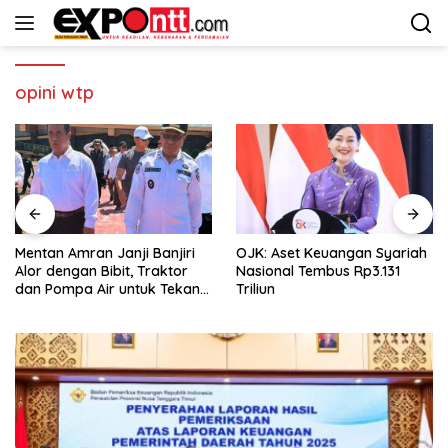
Langsung
ke
konten
opini wtp
Mentan Amran Janji Banjiri
OJK: Aset Keuangan Syariah
Alor dengan Bibit, Traktor
Nasional Tembus Rp3.131
dan Pompa Air untuk Tekan
Triliun
Kemiskinan