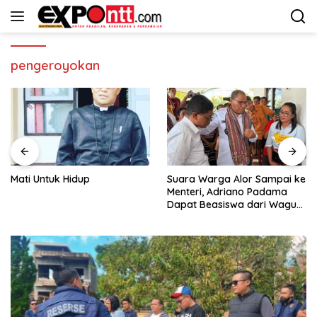
Langsung
ke
konten
pengeroyokan
Mati Untuk Hidup
Suara Warga Alor Sampai ke
Menteri, Adriano Padama
Dapat Beasiswa dari Wagub
NTT