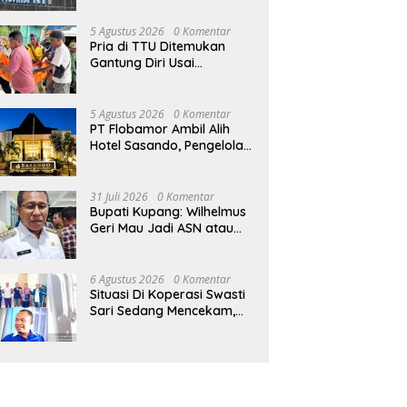
ngan Jabir Marola Tak
Sasando, Pengelola Lama
Dir
Pabrik Pakan Ternak
r Janji
Merugi 6 Tahun Tanpa
Istr
5 Agustus 2026
0 Komentar
Kontribusi ke Pemprov NTT
Pria di TTU Ditemukan
Gantung Diri Usai
Bertengkar dengan Istri
5 Agustus 2026
0 Komentar
PT Flobamor Ambil Alih
Hotel Sasando, Pengelola
Lama Merugi 6 Tahun
Tanpa Kontribusi ke
Pemprov NTT
31 Juli 2026
0 Komentar
Bupati Kupang: Wilhelmus
Geri Mau Jadi ASN atau
Ketua Koperasi Swasti
Sari?
6 Agustus 2026
0 Komentar
Situasi Di Koperasi Swasti
Sari Sedang Mencekam,
Sampai Kapan?