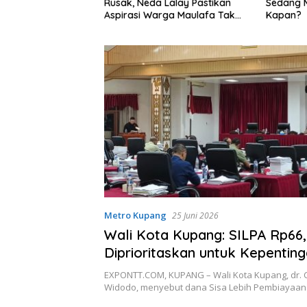
barok Patuhi
Rusak, Neda Lalay Pastikan
Sedang M
ang Pembayaran
Aspirasi Warga Maulafa Tak
Kapan?
asi Pekerja”
Berhenti di Forum Reses
Metro Kupang
25 Juni 2026
Wali Kota Kupang: SILPA Rp66,6
Diprioritaskan untuk Kepentin
Masyarakat
EXPONTT.COM, KUPANG – Wali Kota Kupang, dr. C
Widodo, menyebut dana Sisa Lebih Pembiayaa