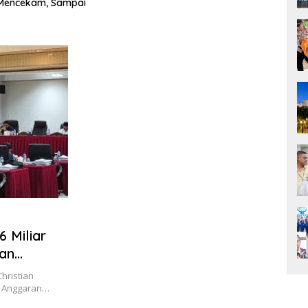
encekam, Sampai
Perjua
Sekada
 Miliar
gan
hristian
n Anggaran…