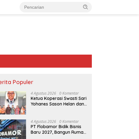
erita Populer
4 Agustus 2026
0 Komentar
Ketua Koperasi Swasti Sari
Yohanes Sason Helan dan
Para Wakil Ketua dan
Bendahara Bertemu GM
Koperasi Swasti Sari Dan
4 Agustus 2026
0 Komentar
Semua Karyawan Yang
PT Flobamor Bidik Bisnis
Menyambut Sukacita
Baru 2027, Bangun Rumah
Airnona Akui
PT Flobamor Ambil Alih Hotel
Pri
Potong Ayam hingga