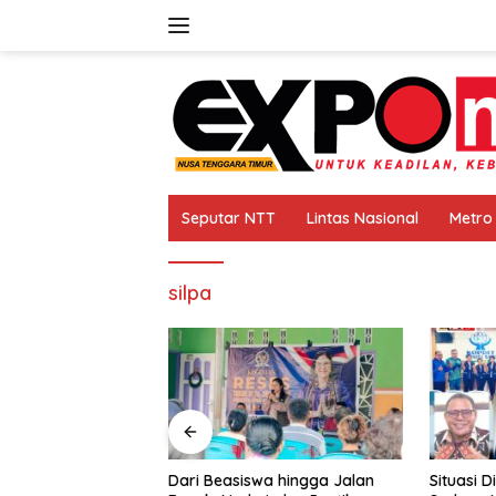
Langsung
ke
konten
Seputar NTT
Lintas Nasional
Metro
silpa
Minta Dirut PT.
Dari Beasiswa hingga Jalan
Situasi Di