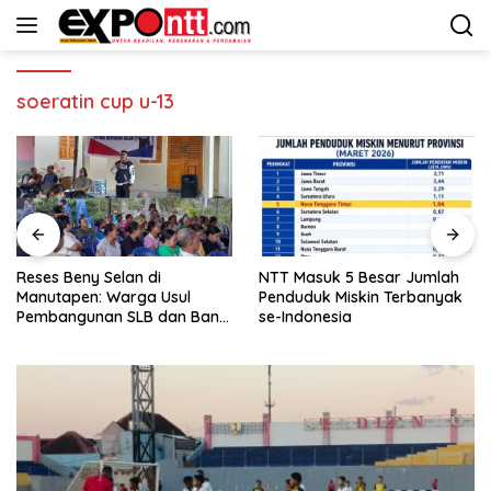
Langsung
ke
konten
soeratin cup u-13
Reses Beny Selan di
NTT Masuk 5 Besar Jumlah
Manutapen: Warga Usul
Penduduk Miskin Terbanyak
Pembangunan SLB dan Bank
se-Indonesia
Sampah di Kecamatan Alak