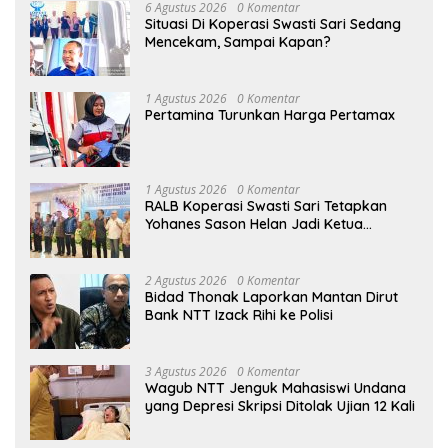
6 Agustus 2026
0 Komentar
Situasi Di Koperasi Swasti Sari Sedang
Mencekam, Sampai Kapan?
1 Agustus 2026
0 Komentar
Pertamina Turunkan Harga Pertamax
1 Agustus 2026
0 Komentar
RALB Koperasi Swasti Sari Tetapkan
Yohanes Sason Helan Jadi Ketua
Pengurus
2 Agustus 2026
0 Komentar
Bidad Thonak Laporkan Mantan Dirut
Bank NTT Izack Rihi ke Polisi
3 Agustus 2026
0 Komentar
Wagub NTT Jenguk Mahasiswi Undana
yang Depresi Skripsi Ditolak Ujian 12 Kali