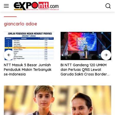
Langsung
ke
konten
giancarlo adoe
BI NTT Gandeng 120 UMKM
Penduduk Miskin di NTT Naik
dan Perluas QRIS Lewat
Jadi 1,04 Juta Jiwa
Garuda Sakti Cross Border
Fest 2026