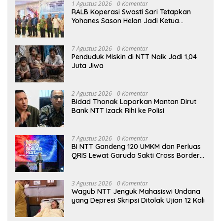
1 Agustus 2026
0 Komentar
RALB Koperasi Swasti Sari Tetapkan
Yohanes Sason Helan Jadi Ketua
Pengurus
7 Agustus 2026
0 Komentar
Penduduk Miskin di NTT Naik Jadi 1,04
Juta Jiwa
2 Agustus 2026
0 Komentar
Bidad Thonak Laporkan Mantan Dirut
Bank NTT Izack Rihi ke Polisi
7 Agustus 2026
0 Komentar
BI NTT Gandeng 120 UMKM dan Perluas
QRIS Lewat Garuda Sakti Cross Border
Fest 2026
3 Agustus 2026
0 Komentar
Wagub NTT Jenguk Mahasiswi Undana
yang Depresi Skripsi Ditolak Ujian 12 Kali