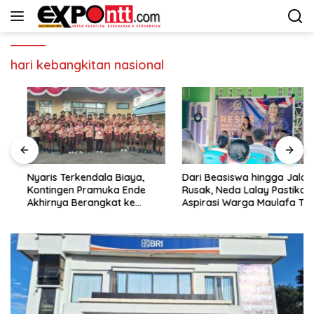
Langsung
ke
konten
hari kebangkitan nasional
Nyaris Terkendala Biaya,
Dari Beasiswa hingga Jalan
Kontingen Pramuka Ende
Rusak, Neda Lalay Pastikan
Akhirnya Berangkat ke
Aspirasi Warga Maulafa Tak
Jambore Nasional di
Berhenti di Forum Reses
Jakarta