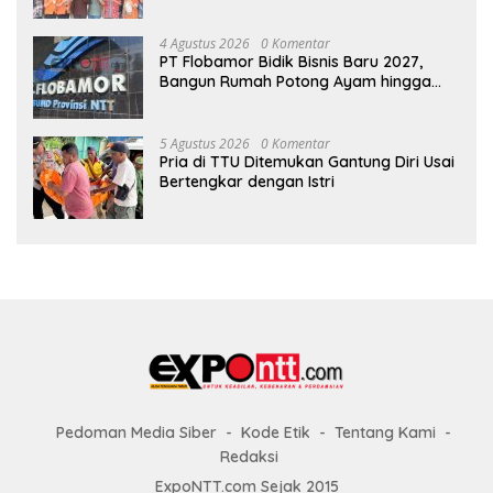
Bendahara Bertemu GM Koperasi Swasti
Sari Dan Semua Karyawan Yang
Menyambut Sukacita
4 Agustus 2026
0 Komentar
PT Flobamor Bidik Bisnis Baru 2027,
Bangun Rumah Potong Ayam hingga
Pabrik Pakan Ternak
5 Agustus 2026
0 Komentar
Pria di TTU Ditemukan Gantung Diri Usai
Bertengkar dengan Istri
Pedoman Media Siber
Kode Etik
Tentang Kami
Redaksi
ExpoNTT.com Sejak 2015