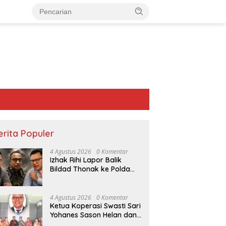
erita Populer
4 Agustus 2026
0 Komentar
Izhak Rihi Lapor Balik
Bildad Thonak ke Polda
NTT
4 Agustus 2026
0 Komentar
Ketua Koperasi Swasti Sari
Yohanes Sason Helan dan
amina Dukung Jamda
Reses Beny Selan di
N
Para Wakil Ketua dan