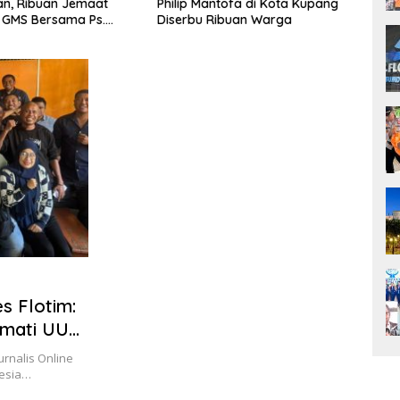
ian, Ribuan Jemaat
Philip Mantofa di Kota Kupang
Pram
R GMS Bersama Ps.
Diserbu Ribuan Warga
Brigh
antofa
Ener
s Flotim:
rmati UU
rnalis Online
nesia…