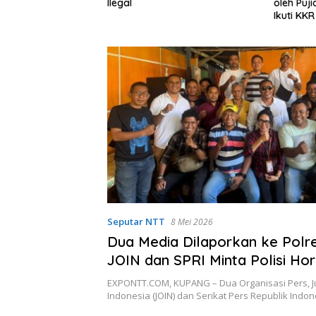
ta Jiwa
Ilegal
oleh Puj
Ikuti KK
Philip M
Seputar NTT
8 Mei 2026
Dua Media Dilaporkan ke Polre
JOIN dan SPRI Minta Polisi Ho
Pers
EXPONTT.COM, KUPANG – Dua Organisasi Pers, Ju
Indonesia (JOIN) dan Serikat Pers Republik Indo