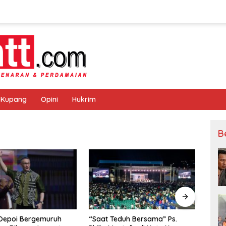
 Kupang
Opini
Hukrim
B
 Oepoi Bergemuruh
“Saat Teduh Bersama” Ps.
Pert