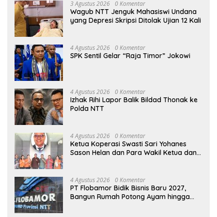
3 Agustus 2026
0 Komentar
Wagub NTT Jenguk Mahasiswi Undana
yang Depresi Skripsi Ditolak Ujian 12 Kali
4 Agustus 2026
0 Komentar
SPK Sentil Gelar “Raja Timor” Jokowi
4 Agustus 2026
0 Komentar
Izhak Rihi Lapor Balik Bildad Thonak ke
Polda NTT
4 Agustus 2026
0 Komentar
Ketua Koperasi Swasti Sari Yohanes
Sason Helan dan Para Wakil Ketua dan
Bendahara Bertemu GM Koperasi Swasti
Sari Dan Semua Karyawan Yang
Menyambut Sukacita
4 Agustus 2026
0 Komentar
PT Flobamor Bidik Bisnis Baru 2027,
Bangun Rumah Potong Ayam hingga
Pabrik Pakan Ternak