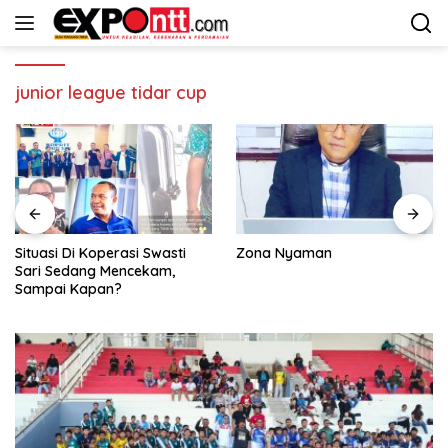
Langsung
ke
konten
junior league tidar cup
Situasi Di Koperasi Swasti
Zona Nyaman
Sari Sedang Mencekam,
Sampai Kapan?